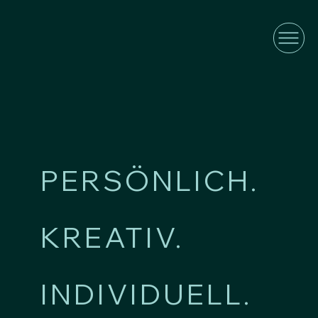
PERSÖNLICH.
KREATIV.
INDIVIDUELL.